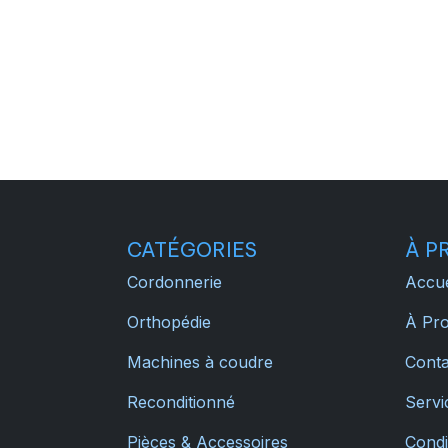
CATÉGORIES
À P
Cordonnerie
Accue
Orthopédie
À Pr
Machines à coudre
Conta
Reconditionné
Servic
Pièces & Accessoires
Condi