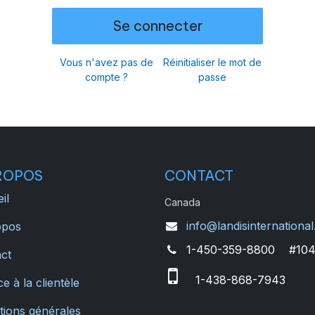
Se connecter
Vous n'avez pas de
Réinitialiser le mot de
compte ?
passe
ROPOS
CONTACT
il
Canada
info@landisinternational
opos
1-450-359-8800 #10
ct
1-438-868-7943
e à la clientèle
tions générales