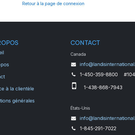
Retour à la page de connexion
ROPOS
CONTACT
il
Canada
info@landisinternational
opos
1-450-359-8800 #10
ct
1-438-868-7943
e à la clientèle
tions générales
États-Unis
info@landisinternational
1-845-291-7022