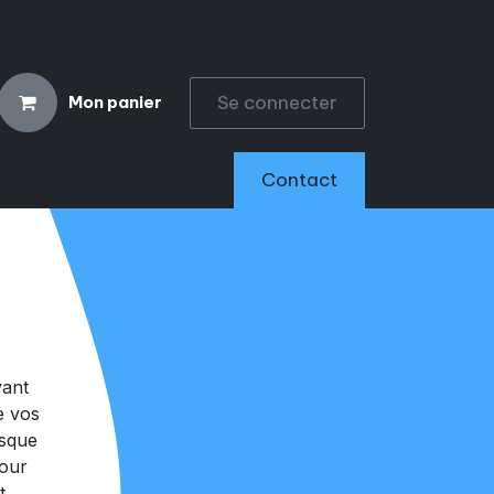
Se connecter
Mon panier
CCESSOIRES
Contact
vant
e vos
rsque
pour
t