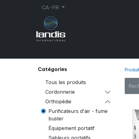
CA-FR
CORDONNERIE
ORTHOPÉDIE
MA
Catégories
Produi
Tous les produits
Cordonnerie
Orthopédie
Purificateurs d'air - fume
buster
Équipement portatif
Sableurs portatifs