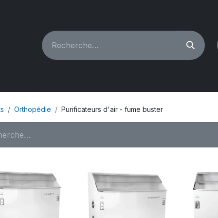
CHINES À COUDRE
RECONDITIONNÉ
PIÈCES & A
ts
Orthopédie
Purificateurs d'air - fume buster