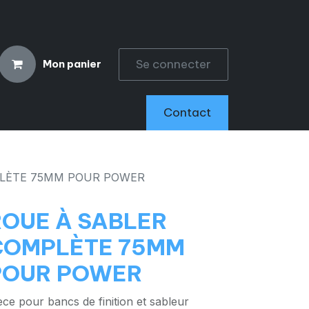
Se connecter
Mon panier
CCESSOIRES
Contact
PLÈTE 75MM POUR POWER
ROUE À SABLER
COMPLÈTE 75MM
POUR POWER
èce pour bancs de finition et sableur