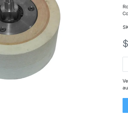
Ro
Co
SK
Ve
au