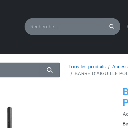
CHINES À COUDRE
RECONDITIONNÉ
PIÈCES & A
Tous les produits
Access
BARRE D'AIGUILLE PO
B
Ac
Ba