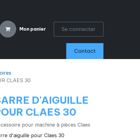
Se connecter
Mon panier
CCESSOIRES
Contact
oires
UR CLAES 30
ARRE D'AIGUILLE
POUR CLAES 30
cessoire pour machine à pièces Claes
rre d'aiguille pour Claes 30