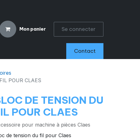
Se connecter
Mon panier
CCESSOIRES
Contact
oires
FIL POUR CLAES
BLOC DE TENSION DU
FIL POUR CLAES
cessoire pour machine à pièces Claes
oc de tension du fil pour Claes