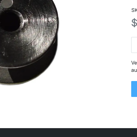
SK
Ve
au