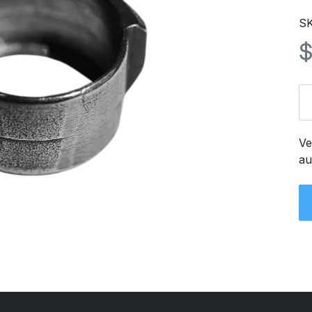
SK
Ve
au