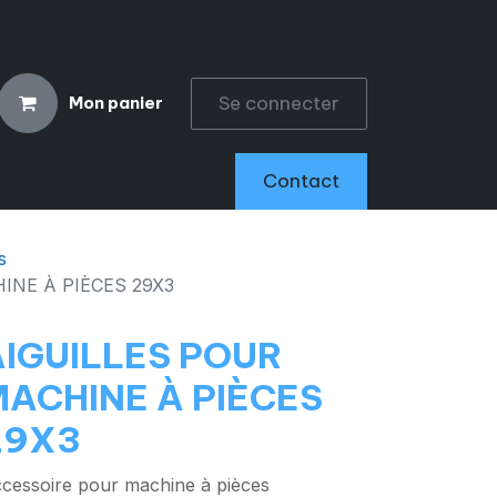
Se connecter
Mon panier
CCESSOIRES
Contact
s
INE À PIÈCES 29X3
AIGUILLES POUR
MACHINE À PIÈCES
29X3
cessoire pour machine à pièces