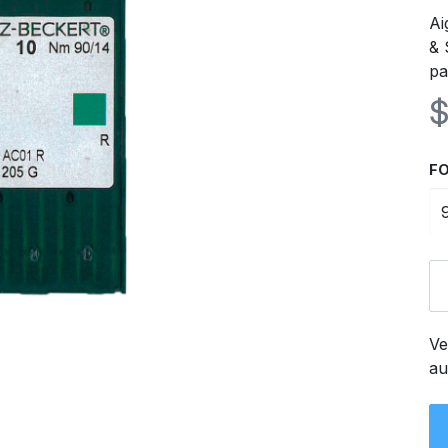
Ai
& 
pa
FO
Ve
au