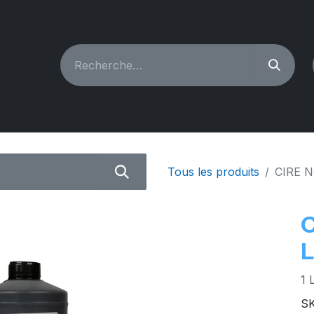
CHINES À COUDRE
RECONDITIONNÉ
PIÈCES & A
Tous les produits
CIRE N
C
L
1 
S