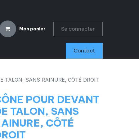
Se connecter
Mon panier
CCESSOIRES
Contact
E TALON, SANS RAINURE, CÔTÉ DROIT
CÔNE POUR DEVANT
DE TALON, SANS
RAINURE, CÔTÉ
DROIT