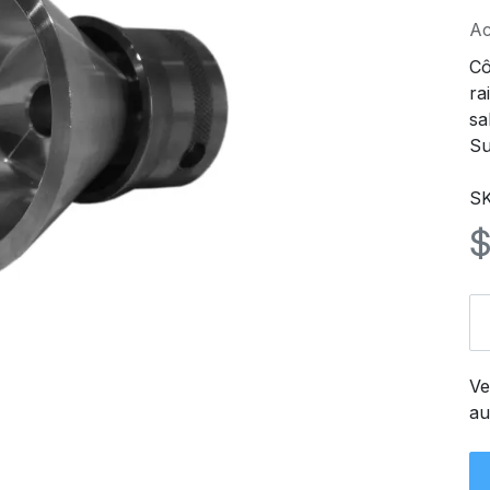
Ac
Cô
ra
sa
Su
S
Ve
au