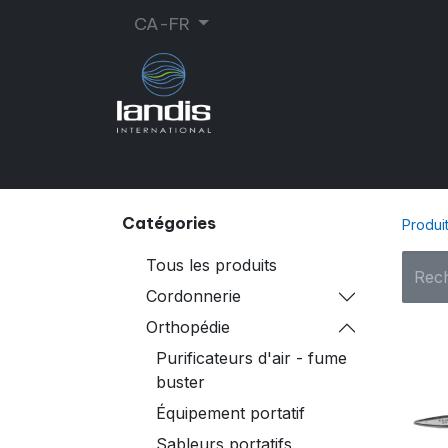
CA-FR
CORDONNERIE
ORTHOPÉDIE
MA
Catégories
Produi
Tous les produits
Cordonnerie
Orthopédie
Purificateurs d'air - fume
buster
Équipement portatif
Sableurs portatifs