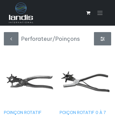
Perforateur/Poinçons
POINÇON ROTATIF
POIÇON ROTATIF 0 À 7