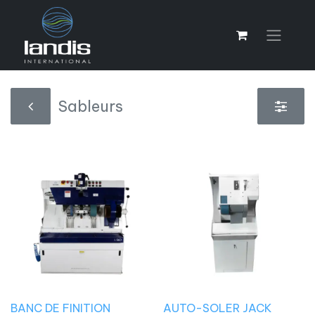
Sableurs
BANC DE FINITION
AUTO-SOLER JACK