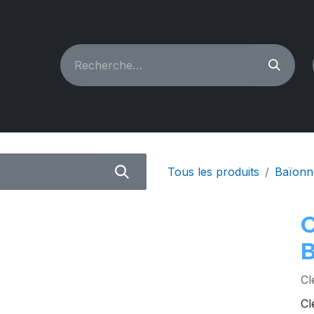
CHINES À COUDRE
RECONDITIONNÉ
PIÈCES & A
Tous les produits
Baïonn
Cl
Cl