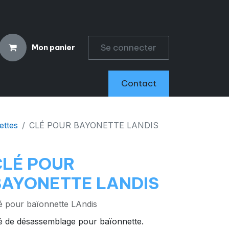
Se connecter
Mon panier
CCESSOIRES
Contact
ettes
CLÉ POUR BAYONETTE LANDIS
CLÉ POUR
BAYONETTE LANDIS
é pour baïonnette LAndis
é de désassemblage pour baïonnette.