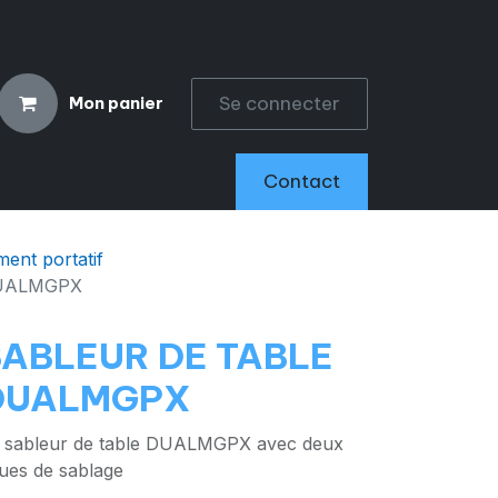
Se connecter
Mon panier
CCESSOIRES
Contact
ent portatif
DUALMGPX
SABLEUR DE TABLE
DUALMGPX
 sableur de table DUALMGPX avec deux
ues de sablage