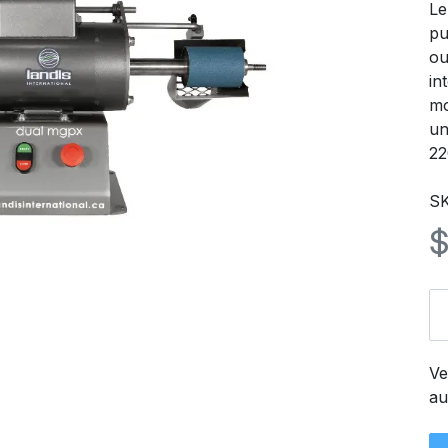
Le
pu
ou
in
mo
un
22
S
Ve
au