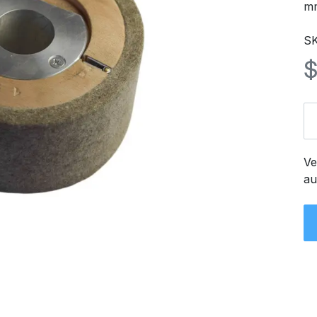
m
SK
Ve
au