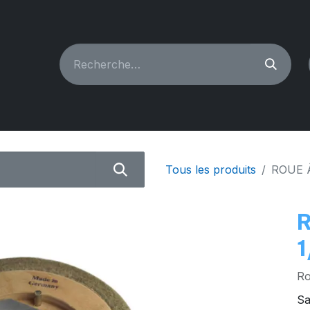
CHINES À COUDRE
RECONDITIONNÉ
PIÈCES & A
Tous les produits
ROUE À
R
1
Ro
Sa