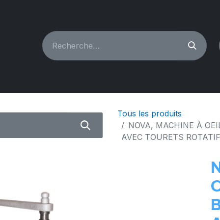
CHINES À COUDRE
RECONDITIONNÉ
PIÈCES & A
Tous les produits
NOVA, MACHINE À OEI
AVEC TOURETS ROTATI
O