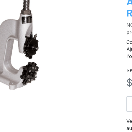
NO
pr
Co
Aj
l'
S
Ve
au