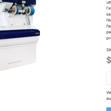
ut
l'
sa
l’
l’
pe
pr
S
Ve
au