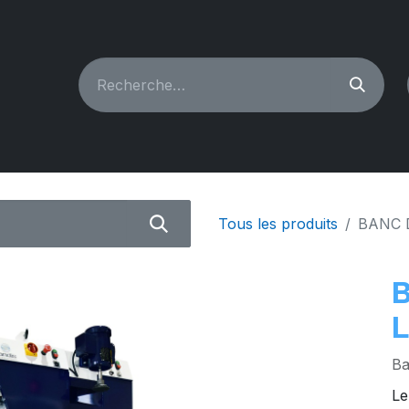
CHINES À COUDRE
RECONDITIONNÉ
PIÈCES & A
Tous les produits
BANC 
B
Ba
Le