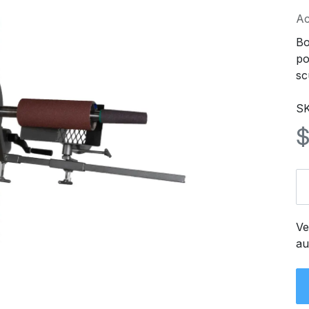
Ac
Bo
po
sc
S
Ve
au