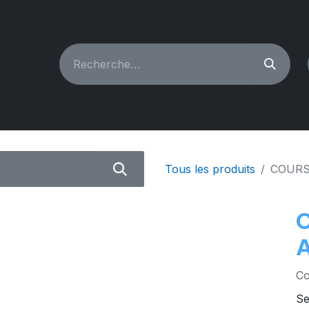
CHINES À COUDRE
RECONDITIONNÉ
PIÈCES & A
Tous les produits
COURS
Co
Se