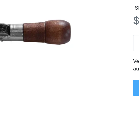
S
Ve
au