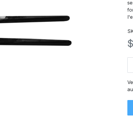
se
fo
l'
S
Ve
au