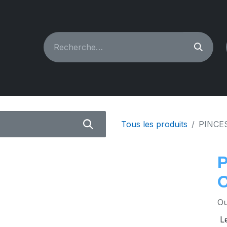
CHINES À COUDRE
RECONDITIONNÉ
PIÈCES & A
Tous les produits
PINCE
Ou
Le