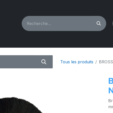
CHINES À COUDRE
RECONDITIONNÉ
PIÈCES & A
Tous les produits
BROSSE
N
Br
m