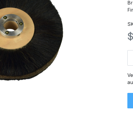
Br
Fi
SK
Ve
au