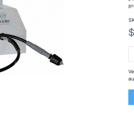
pr
S
Ve
au