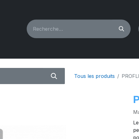
CHINES À COUDRE
RECONDITIONNÉ
PIÈCES & A
Tous les produits
PROFL
Ma
Le
pe
po