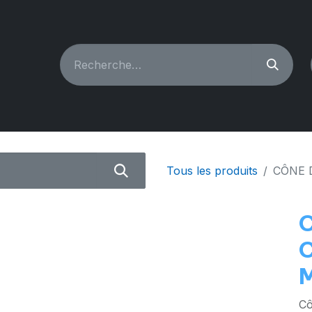
CHINES À COUDRE
RECONDITIONNÉ
PIÈCES & A
Tous les produits
CÔNE 
Cô