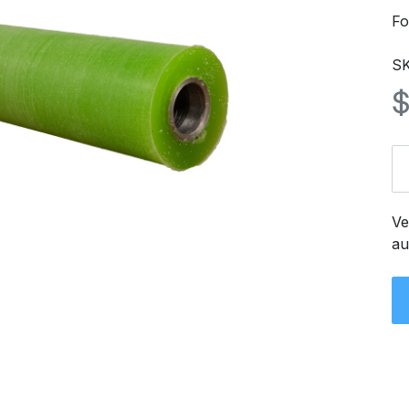
Fo
S
Ve
au